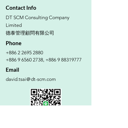
Contact Info
DT SCM Consulting Company
Limited
德泰管理顧問有限公司
Phone
+886 2 2695 2880
+886 9 6560 2738
,
+886 9 88319777
Email
david.tsai＠dt-scm.com