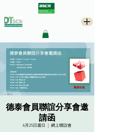
德泰會員聯誼分享會邀
請函
6月25日週日
  |  
網上聯誼會