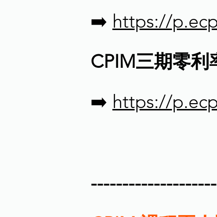
➡️
https://p.e
CPIM三期零
➡️
https://p.e
--------------------