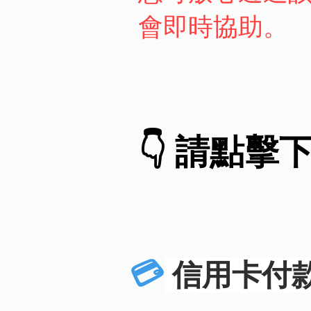
會即時協助。
👇 請點
💳
信用卡付