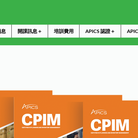
消息
開課訊息＋
培訓費用
APICS 認證＋
AP