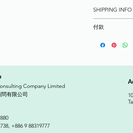
SHIPPING INFO
因教材為美國原裝進口
付款
收到紙本教材(Work
線上開啟使用，並可立即下
下訂匯款完成後，請
材電子檔(PDF file)。
聯絡電話：02-26952880 
或 Email : david.tsa
o
A
nsulting Company Limited
顧問有限公司
10
Ta
2880
2738, +886 9 88319777