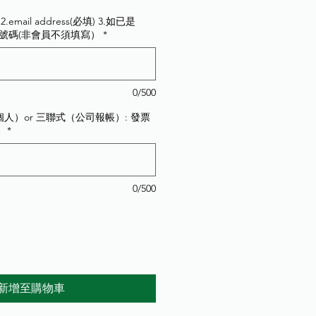
價
格
email address(必填) 3.如已是
ID號碼(非會員不須填寫）
*
0/500
人）or 三聯式（公司報帳）: 發票
：
*
0/500
新增至購物車