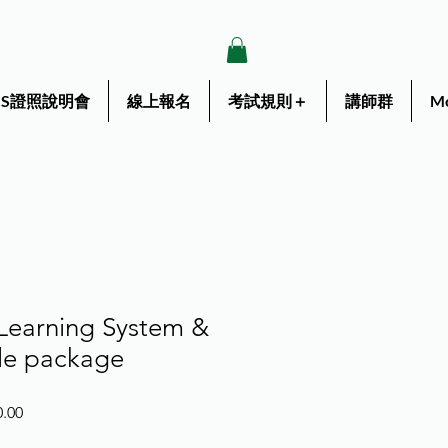
ICS證照說明會
線上報名
考試規則＋
講師群
M
Learning System &
le package
促
0.00
銷