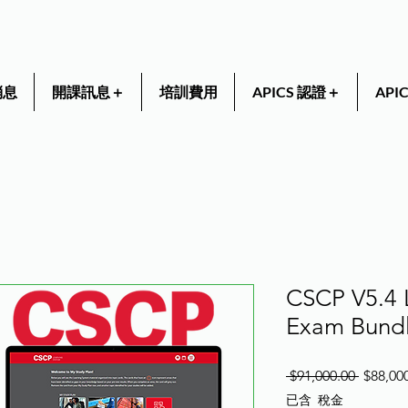
消息
開課訊息＋
培訓費用
APICS 認證＋
AP
CSCP V5.4 
Exam Bund
一
 $91,000.00 
$88,00
般
已含 稅金