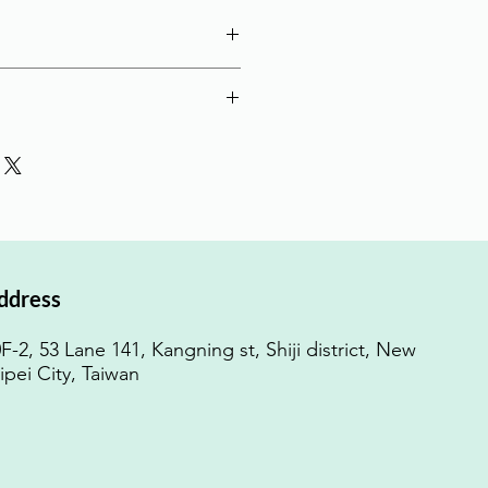
,下訂付款後約需7~10天左右方可
book)。學習系統帳號付款後當天即可
載相關電子書(EPUB file)及教
告知匯款帳號後5碼。
 , 0988-319777
i@dt-scm.com
ddress
F-2, 53 Lane 141, Kangning st, Shiji district, New
ipei City, Taiwan