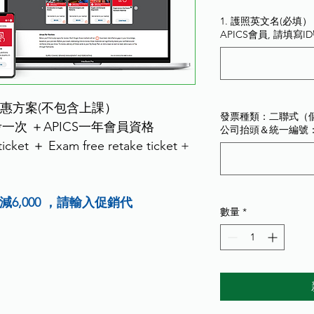
價
格
1. 護照英文名(必填） 2.
APICS會員, 請填寫
套裝優惠方案(不包含上課）
發票種類：二聯式（個
考一次 ＋APICS一年會員資格
公司抬頭＆統一編號
cket ＋ Exam free retake ticket + 
減6,000 ，請輸入促銷代
數量
*